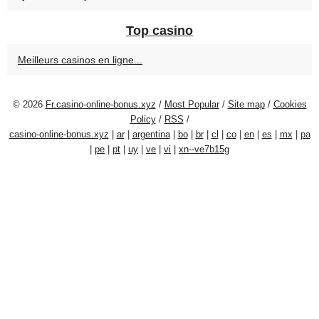
Top casino
Meilleurs casinos en ligne...
© 2026
Fr.casino-online-bonus.xyz
/
Most Popular
/
Site map
/
Cookies
Policy
/
RSS
/
casino-online-bonus.xyz
|
ar
|
argentina
|
bo
|
br
|
cl
|
co
|
en
|
es
|
mx
|
pa
|
pe
|
pt
|
uy
|
ve
|
vi
|
xn--ve7b15g