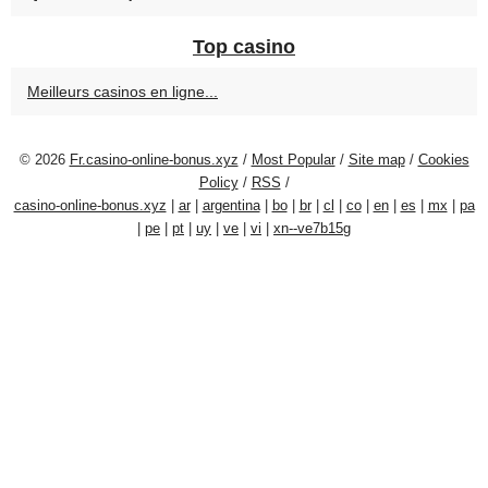
Top casino
Meilleurs casinos en ligne...
© 2026
Fr.casino-online-bonus.xyz
/
Most Popular
/
Site map
/
Cookies
Policy
/
RSS
/
casino-online-bonus.xyz
|
ar
|
argentina
|
bo
|
br
|
cl
|
co
|
en
|
es
|
mx
|
pa
|
pe
|
pt
|
uy
|
ve
|
vi
|
xn--ve7b15g